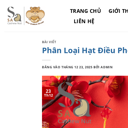
Bỏ
qua
TRANG CHỦ
GIỚI T
nội
LIÊN HỆ
dung
BÀI VIẾT
Phân Loại Hạt Điều P
ĐĂNG VÀO
THÁNG 12 23, 2025
BỞI
ADMIN
23
Th12