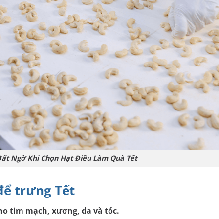
Bất Ngờ Khi Chọn Hạt Điều Làm Quà Tết
để trưng Tết
ho tim mạch, xương, da và tóc.