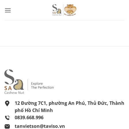
Bỏ
qua
nội
dung
12 Đường 7C1, phường An Phú, Thủ Đức, Thành
phố Hồ Chí Minh
0839.668.996
tanvietson@taviso.vn