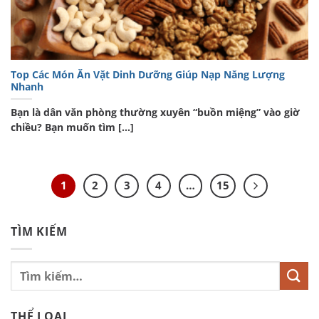
Top Các Món Ăn Vặt Dinh Dưỡng Giúp Nạp Năng Lượng
Nhanh
Bạn là dân văn phòng thường xuyên “buồn miệng” vào giờ
chiều? Bạn muốn tìm [...]
1
2
3
4
…
15
TÌM KIẾM
THỂ LOẠI