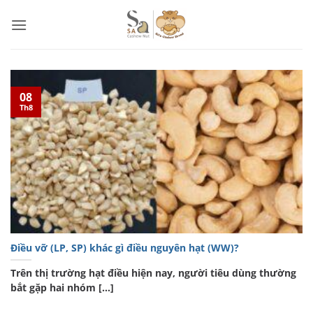
Bỏ
qua
nội
dung
08
Th8
Điều vỡ (LP, SP) khác gì điều nguyên hạt (WW)?
Trên thị trường hạt điều hiện nay, người tiêu dùng thường
bắt gặp hai nhóm [...]