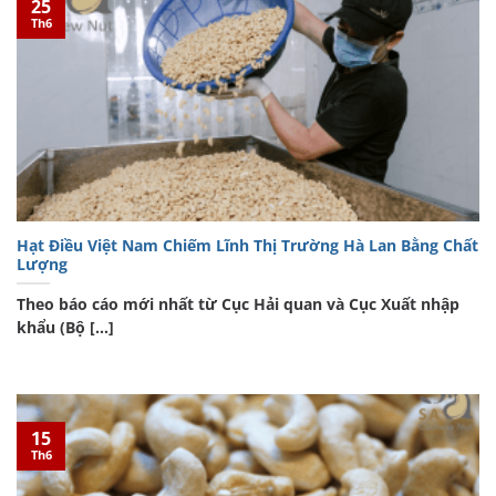
25
Th6
Hạt Điều Việt Nam Chiếm Lĩnh Thị Trường Hà Lan Bằng Chất
Lượng
Theo báo cáo mới nhất từ Cục Hải quan và Cục Xuất nhập
khẩu (Bộ [...]
15
Th6