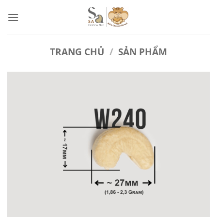
Bỏ
qua
nội
dung
TRANG CHỦ
/
SẢN PHẨM