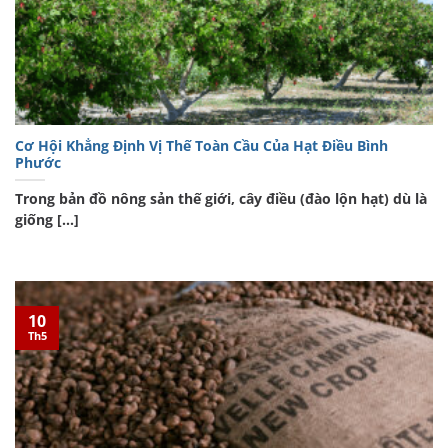
Cơ Hội Khẳng Định Vị Thế Toàn Cầu Của Hạt Điều Bình
Phước
Trong bản đồ nông sản thế giới, cây điều (đào lộn hạt) dù là
giống [...]
10
Th5