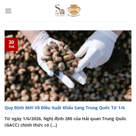
Bỏ
qua
nội
dung
30
Th5
Quy Định Mới Về Điều Xuất Khẩu Sang Trung Quốc Từ 1/6
Từ ngày 1/6/2026, Nghị định 280 của Hải quan Trung Quốc
(GACC) chính thức có [...]