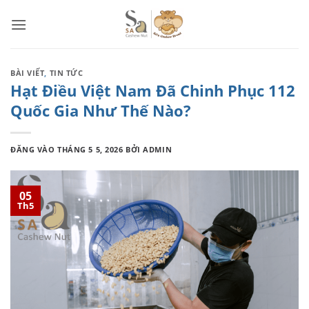
Bỏ
qua
nội
dung
BÀI VIẾT
,
TIN TỨC
Hạt Điều Việt Nam Đã Chinh Phục 112
Quốc Gia Như Thế Nào?
ĐĂNG VÀO
THÁNG 5 5, 2026
BỞI
ADMIN
05
Th5