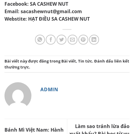
Facebook:
SA CASHEW NUT
Email: sacashewnut@gmail.com
Webstite:
HẠT ĐIỀU SA CASHEW NUT
Bài viết này được đăng trong
Bài viết
,
Tin tức
. Đánh dấu
liên kết
thường trực
.
ADMIN
Làm sao tránh lừa đảo
Bánh Mì Việt Nam: Hành
xuất khẩu? Bài học từ vụ