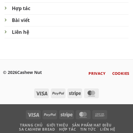
Hợp tác
Bài viết
Liên hệ
© 2026Cashew Nut
PRIVACY
COOKIES
Visa
PayPal
Stripe
MasterCard
Visa
PayPal
Stripe
MasterCard
Cash
On
TRANG CHỦ
GIỚI THIỆU
SẢN PHẨM HẠT ĐIỀU
Delivery
SA CASHEW BREAD
HỢP TÁC
TIN TỨC
LIÊN HỆ